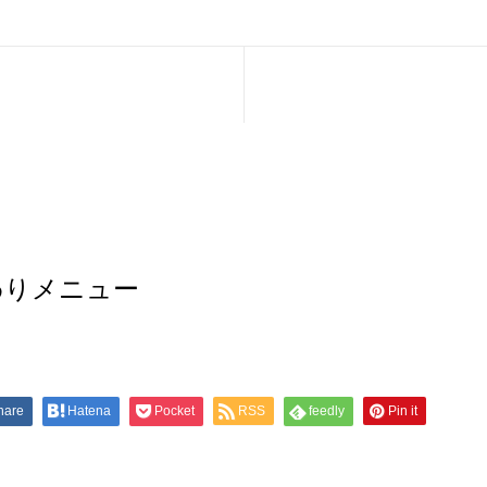
わりメニュー
hare
Hatena
Pocket
RSS
feedly
Pin it